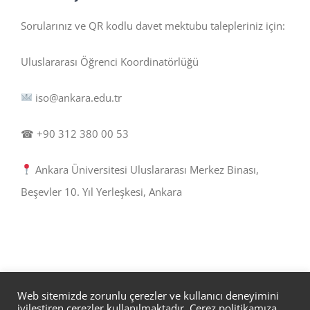
Sorularınız ve QR kodlu davet mektubu talepleriniz için:
Uluslararası Öğrenci Koordinatörlüğü
iso@ankara.edu.tr
☎ +90 312 380 00 53
Ankara Üniversitesi Uluslararası Merkez Binası,
Beşevler 10. Yıl Yerleşkesi, Ankara
Web sitemizde zorunlu çerezler ve kullanıcı deneyimini
iyileştiren çerezler kullanılmaktadır. Çerez politikamıza